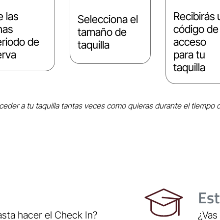
e las
Recibirás 
Selecciona el
has
código de
tamaño de
eriodo de
acceso
taquilla
erva
para tu
taquilla
eder a tu taquilla tantas veces como quieras durante el tiempo 
Est
sta hacer el Check In?
¿Vas 