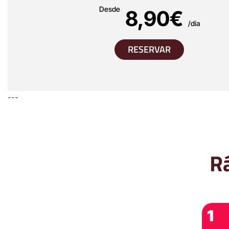
Desde
8,90€
/día
RESERVAR
---
Rá
1