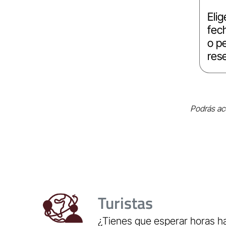
Elig
fec
o p
res
Podrás acc
Turistas
¿Tienes que esperar horas ha