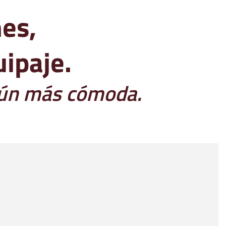
nes,
ipaje.
 aún más cómoda.