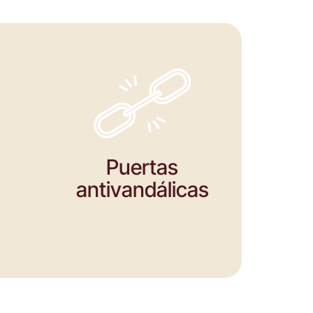
h
Puertas
antivandálicas