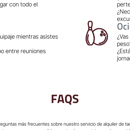
rgar con todo el
pert
¿Nec
excu
Oc
uipaje mientras asistes
¿Vas 
peso
po entre reuniones
¿Est
jorn
FAQS
reguntas más frecuentes sobre nuestro servicio de alquiler de taq