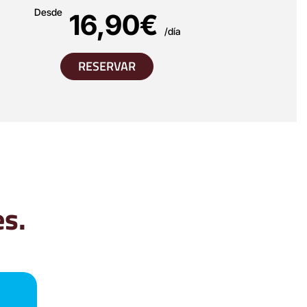
Desde
16,90€
/día
RESERVAR
es.